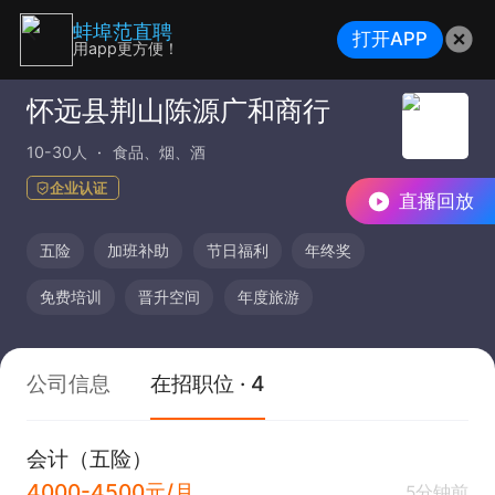
蚌埠范直聘
打开APP
用app更方便！
怀远县荆山陈源广和商行
10-30人
食品、烟、酒
企业认证
直播回放
五险
加班补助
节日福利
年终奖
免费培训
晋升空间
年度旅游
公司信息
在招职位 · 4
会计（五险）
4000-4500元/月
5分钟前