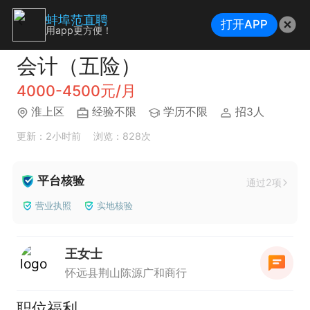
蚌埠范直聘
打开APP
用app更方便！
会计（五险）
4000-4500元/月
淮上区
经验不限
学历不限
招3人
更新：2小时前
浏览：828次
平台核验
通过2项
营业执照
实地核验
王女士
怀远县荆山陈源广和商行
职位福利