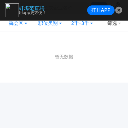
搜索
蚌埠范直聘
打开APP
地图
用app更方便！
禹会区
职位类别
2千-3千
筛选
暂无数据