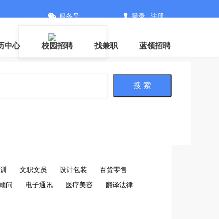
服务号
登录
|
注册
信
历中心
校园招聘
找兼职
蓝领招聘
搜 索
训
文职文员
设计包装
百货零售
顾问
电子通讯
医疗美容
翻译法律