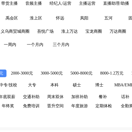
带货主播
音频主播
经纪人/运营
主播运营
直播助理/助播
禹会区
淮上区
怀远
凤阳
五河
义乌商贸城商圈
吾悦广场
淮上万达
宝龙商圈
万达商圈
一周内
一个月内
三个月内
0元
2000-3000元
3000-5000元
5000-8000元
8000-1.2万元
中专/技校
大专
本科
硕士
博士
MBA/EM
年底双薪
交通补助
周末双休
加班补助
餐补
话补
年终奖
免费培训
晋升空间
年度旅游
定期体检
全勤