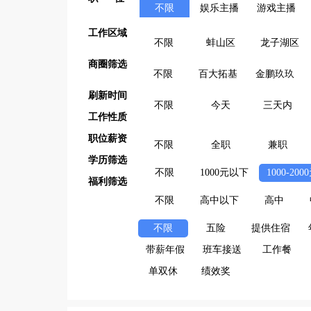
不限
娱乐主播
游戏主播
工作区域
不限
蚌山区
龙子湖区
商圈筛选
不限
百大拓基
金鹏玖玖
刷新时间
不限
今天
三天内
工作性质
职位薪资
不限
全职
兼职
学历筛选
不限
1000元以下
1000-200
福利筛选
不限
高中以下
高中
不限
五险
提供住宿
带薪年假
班车接送
工作餐
单双休
绩效奖