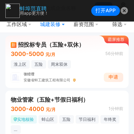
搜索
蚌埠范直聘
打开APP
地图
用app更方便！
工作区域
城建装修
薪资范围
筛选
霸屏推荐
招投标专员（五险+双休）
新
3000-5000
56分钟前
元/月
淮上区
五险
周末双休
张经理
申请
安徽省蚌工建筑工程有限公司
物业管家（五险+节假日福利）
3000-4000
1分钟前
元/月
实地核验
蚌山区
五险
节日福利
年终奖
...