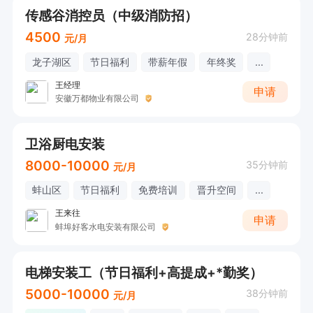
传感谷消控员（中级消防招）
4500
28分钟前
元/月
龙子湖区
节日福利
带薪年假
年终奖
...
王经理
申请
安徽万都物业有限公司
卫浴厨电安装
8000-10000
35分钟前
元/月
蚌山区
节日福利
免费培训
晋升空间
...
王来往
申请
蚌埠好客水电安装有限公司
电梯安装工（节日福利+高提成+*勤奖）
5000-10000
38分钟前
元/月