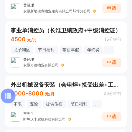
曹经理
申请
安徽新地锐意物业服务有限公司蚌埠分公司
事业单消控员（长淮卫镇政府+中级消控证）
4500
16分钟前
元/月
龙子湖区
节日福利
带薪年假
年终奖
...
柴经理
申请
安徽万都物业有限公司
外出机械设备安装（会电焊+接受出差+工作餐）
6000-8000
26分钟前
元/月
不限
五险
提供住宿
节日福利
...
王先生
申请
蚌埠庆丰农机科技有限公司