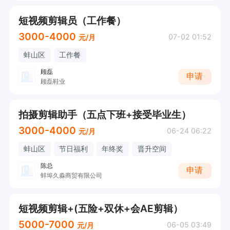
短视频剪辑员（工作餐）
3000-4000
07-02 01:52
元/月
蚌山区
工作餐
顾磊
申请
顾磊鞋业
拍摄剪辑助手（五点下班+接受毕业生）
3000-4000
06-24 06:22
元/月
蚌山区
节日福利
年终奖
晋升空间
陈总
申请
蚌埠久淼商贸有限公司
短视频剪辑+(五险+双休+会AE剪辑）
5000-7000
06-05 03:49
元/月