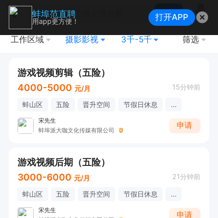
搜索
蚌埠范直聘
打开APP
地图
用app更方便！
工作区域
摄影影视
3千-5千
筛选
游戏视频剪辑（五险）
4000-5000
15分钟前
元/月
蚌山区
五险
晋升空间
节假日休息
...
宋先生
申请
蚌埠派大咖文化传媒有限公司
游戏视频后期（五险）
3000-6000
21分钟前
元/月
蚌山区
五险
晋升空间
节假日休息
...
宋先生
申请