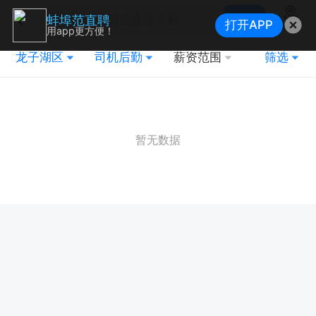
搜索
蚌埠范直聘
打开APP
地图
用app更方便！
龙子湖区
司机后勤
薪资范围
筛选
暂无数据