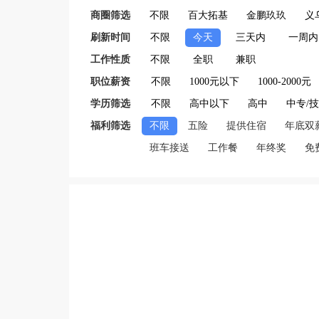
商圈筛选
不限
百大拓基
金鹏玖玖
义
刷新时间
不限
今天
三天内
一周内
工作性质
不限
全职
兼职
职位薪资
不限
1000元以下
1000-2000元
学历筛选
不限
高中以下
高中
中专/
福利筛选
不限
五险
提供住宿
年底双
班车接送
工作餐
年终奖
免