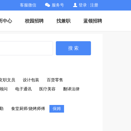
客服微信
服务号
登录
|
注册
历中心
校园招聘
找兼职
蓝领招聘
搜 索
文职文员
设计包装
百货零售
顾问
电子通讯
医疗美容
翻译法律
后勤
食堂厨师/烧烤师傅
保姆