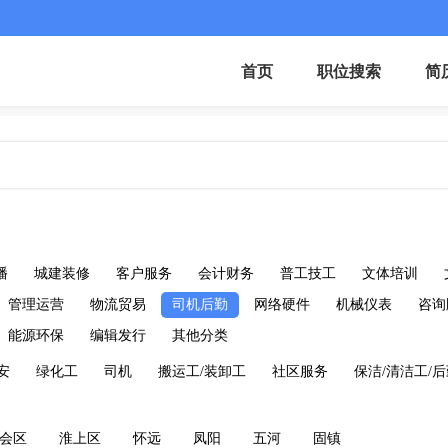
首页
职位搜索
简
播
城建装修
客户服务
会计财务
普工技工
文体培训
管理运营
物流贸易
司机后勤
网络硬件
机械仪表
咨询
能源环保
编辑发行
其他分类
安
绿化工
司机
搬运工/装卸工
社区服务
保洁/清洁工/
会区
淮上区
怀远
凤阳
五河
固镇