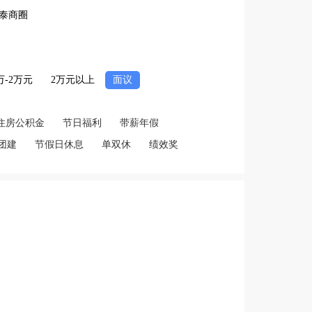
泰商圈
2万-2万元
2万元以上
面议
住房公积金
节日福利
带薪年假
团建
节假日休息
单双休
绩效奖