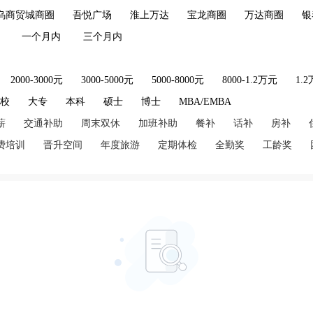
乌商贸城商圈
吾悦广场
淮上万达
宝龙商圈
万达商圈
银
一个月内
三个月内
2000-3000元
3000-5000元
5000-8000元
8000-1.2万元
1.
技校
大专
本科
硕士
博士
MBA/EMBA
薪
交通补助
周末双休
加班补助
餐补
话补
房补
费培训
晋升空间
年度旅游
定期体检
全勤奖
工龄奖