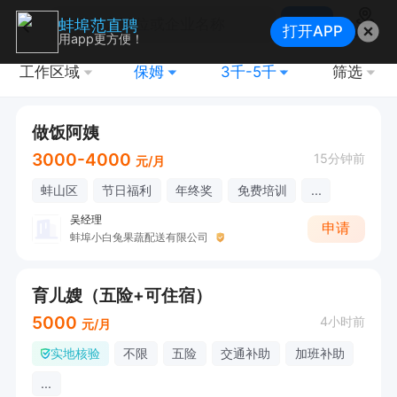
搜索
蚌埠范直聘
打开APP
地图
用app更方便！
工作区域
保姆
3千-5千
筛选
做饭阿姨
3000-4000
15分钟前
元/月
蚌山区
节日福利
年终奖
免费培训
...
吴经理
申请
蚌埠小白兔果蔬配送有限公司
育儿嫂（五险+可住宿）
5000
4小时前
元/月
实地核验
不限
五险
交通补助
加班补助
...