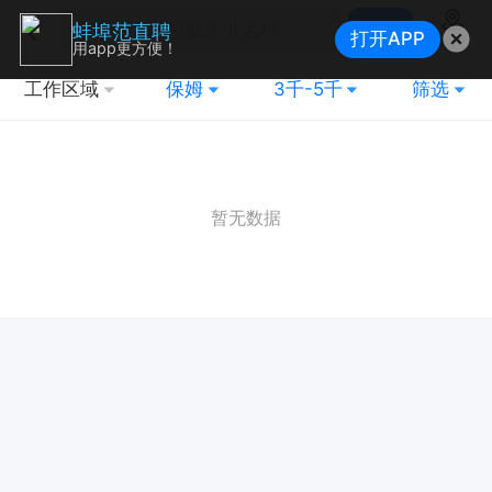
搜索
蚌埠范直聘
打开APP
地图
用app更方便！
工作区域
保姆
3千-5千
筛选
暂无数据