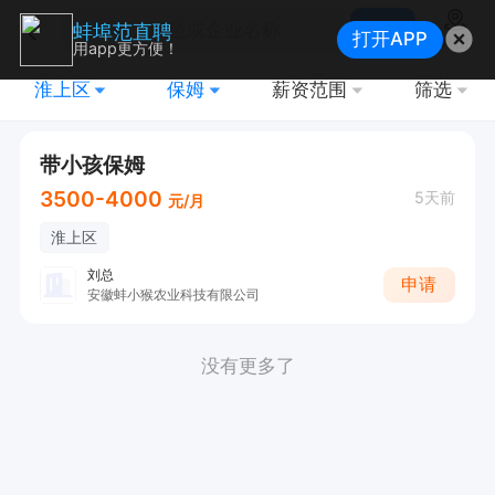
搜索
蚌埠范直聘
打开APP
地图
用app更方便！
淮上区
保姆
薪资范围
筛选
带小孩保姆
3500-4000
5天前
元/月
淮上区
刘总
申请
安徽蚌小猴农业科技有限公司
没有更多了