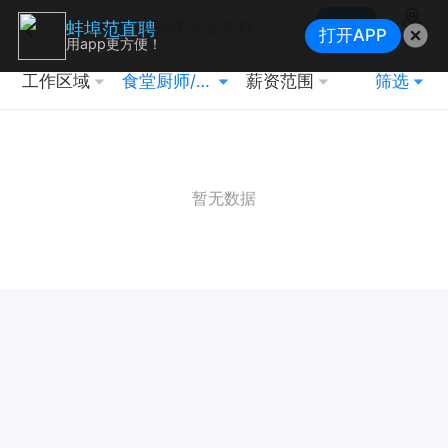
搜索
蚌埠范直聘
打开APP
地图
用app更方便！
工作区域
食堂厨师/烧烤师傅
薪资范围
筛选
暂无数据