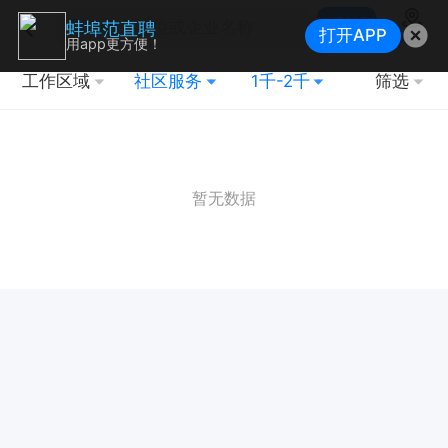
搜索
蚌埠范直聘
打开APP
地图
用app更方便！
工作区域
社区服务
1千-2千
筛选
暂无数据