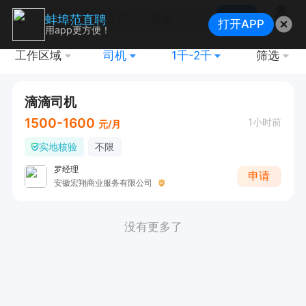
搜索
蚌埠范直聘
打开APP
地图
用app更方便！
工作区域
司机
1千-2千
筛选
滴滴司机
1500-1600
1小时前
元/月
实地核验
不限
罗经理
申请
安徽宏翔商业服务有限公司
没有更多了