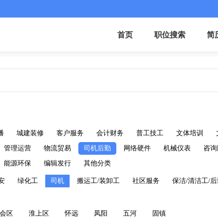
首页
职位搜索
简
播
城建装修
客户服务
会计财务
普工技工
文体培训
管理运营
物流贸易
司机后勤
网络硬件
机械仪表
咨询
能源环保
编辑发行
其他分类
安
绿化工
司机
搬运工/装卸工
社区服务
保洁/清洁工/
会区
淮上区
怀远
凤阳
五河
固镇