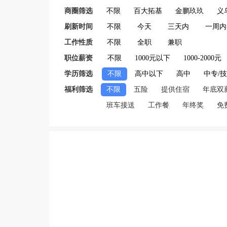
商圈筛选
不限
百大拓基
金鹏玖玖
义
刷新时间
不限
今天
三天内
一周内
工作性质
不限
全职
兼职
职位薪资
不限
1000元以下
1000-2000元
学历筛选
不限
高中以下
高中
中专/
福利筛选
不限
五险
提供住宿
年底双
班车接送
工作餐
年终奖
免