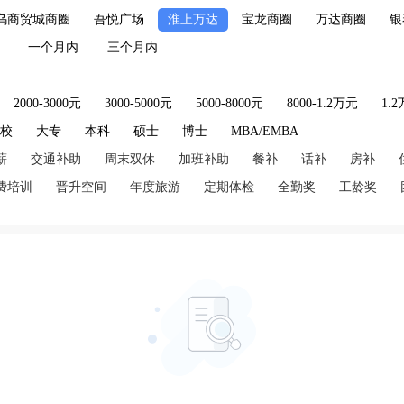
乌商贸城商圈
吾悦广场
淮上万达
宝龙商圈
万达商圈
银
一个月内
三个月内
2000-3000元
3000-5000元
5000-8000元
8000-1.2万元
1.
技校
大专
本科
硕士
博士
MBA/EMBA
薪
交通补助
周末双休
加班补助
餐补
话补
房补
费培训
晋升空间
年度旅游
定期体检
全勤奖
工龄奖