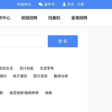
客服微信
服务号
登录
|
注册
历中心
校园招聘
找兼职
蓝领招聘
搜 索
文职文员
设计包装
百货零售
顾问
电子通讯
医疗美容
翻译法律
后勤
食堂厨师/烧烤师傅
保姆