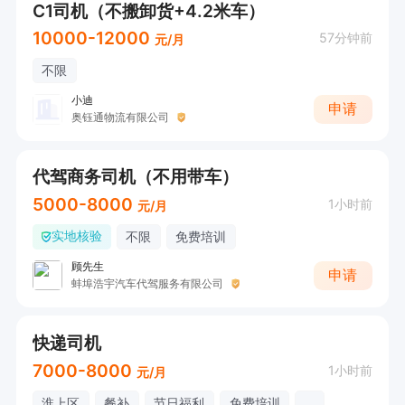
C1司机（不搬卸货+4.2米车）
10000-12000
57分钟前
元/月
不限
小迪
申请
奥钰通物流有限公司
代驾商务司机（不用带车）
5000-8000
1小时前
元/月
实地核验
不限
免费培训
顾先生
申请
蚌埠浩宇汽车代驾服务有限公司
快递司机
7000-8000
1小时前
元/月
淮上区
餐补
节日福利
免费培训
...