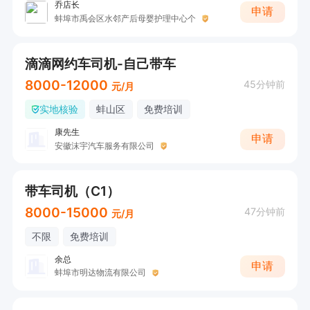
乔店长
申请
蚌埠市禹会区水邻产后母婴护理中心个
滴滴网约车司机-自己带车
8000-12000
45分钟前
元/月
实地核验
蚌山区
免费培训
康先生
申请
安徽沫宇汽车服务有限公司
带车司机（C1）
8000-15000
47分钟前
元/月
不限
免费培训
余总
申请
蚌埠市明达物流有限公司