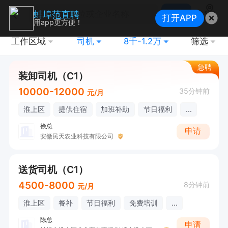
搜索
蚌埠范直聘
打开APP
地图
用app更方便！
工作区域
司机
8千-1.2万
筛选
急聘
装卸司机（C1）
10000-12000
35分钟前
元/月
淮上区
提供住宿
加班补助
节日福利
...
徐总
申请
安徽民天农业科技有限公司
送货司机（C1）
4500-8000
8分钟前
元/月
淮上区
餐补
节日福利
免费培训
...
陈总
申请