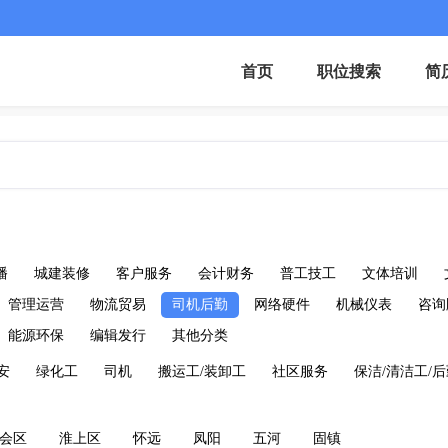
首页
职位搜索
简
播
城建装修
客户服务
会计财务
普工技工
文体培训
管理运营
物流贸易
司机后勤
网络硬件
机械仪表
咨询
能源环保
编辑发行
其他分类
安
绿化工
司机
搬运工/装卸工
社区服务
保洁/清洁工/
会区
淮上区
怀远
凤阳
五河
固镇