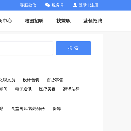
客服微信
服务号
登录
|
注册
历中心
校园招聘
找兼职
蓝领招聘
搜 索
文职文员
设计包装
百货零售
顾问
电子通讯
医疗美容
翻译法律
后勤
食堂厨师/烧烤师傅
保姆