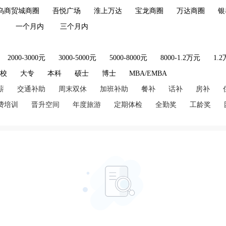
乌商贸城商圈
吾悦广场
淮上万达
宝龙商圈
万达商圈
银
一个月内
三个月内
2000-3000元
3000-5000元
5000-8000元
8000-1.2万元
1.
技校
大专
本科
硕士
博士
MBA/EMBA
薪
交通补助
周末双休
加班补助
餐补
话补
房补
费培训
晋升空间
年度旅游
定期体检
全勤奖
工龄奖