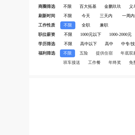
商圈筛选
不限
百大拓基
金鹏玖玖
义
刷新时间
不限
今天
三天内
一周内
工作性质
不限
全职
兼职
职位薪资
不限
1000元以下
1000-2000元
学历筛选
不限
高中以下
高中
中专/
福利筛选
不限
五险
提供住宿
年底双
班车接送
工作餐
年终奖
免