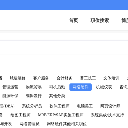
首页
职位搜索
简
播
城建装修
客户服务
会计财务
普工技工
文体培训
管理运营
物流贸易
司机后勤
网络硬件
机械仪表
咨询
能源环保
编辑发行
其他分类
(DBA)
系统分析员
软件工程师
电脑美工
网页设计师
商务
绘图工程师
MRP/ERP/SAP实施工程师
系统集成/技术支持
与开发
网络管理员
网络硬件其他相关职位