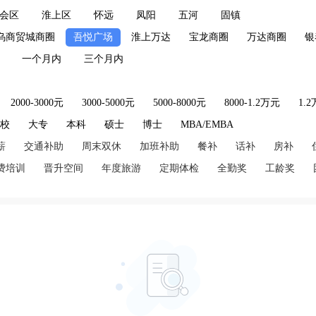
会区
淮上区
怀远
凤阳
五河
固镇
乌商贸城商圈
吾悦广场
淮上万达
宝龙商圈
万达商圈
银
一个月内
三个月内
2000-3000元
3000-5000元
5000-8000元
8000-1.2万元
1.
技校
大专
本科
硕士
博士
MBA/EMBA
薪
交通补助
周末双休
加班补助
餐补
话补
房补
费培训
晋升空间
年度旅游
定期体检
全勤奖
工龄奖