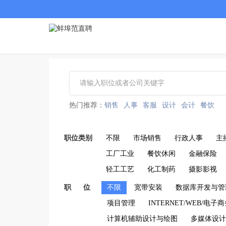
热门推荐：
销售
人事
客服
设计
会计
餐饮
职位类别
不限
市场销售
行政人事
主
工厂工业
餐饮休闲
金融保险
轻工工艺
化工制药
摄影影视
职 位
不限
宽带安装
数据库开发与管理
项目管理
INTERNET/WEB/电子
计算机辅助设计与绘图
多媒体设计