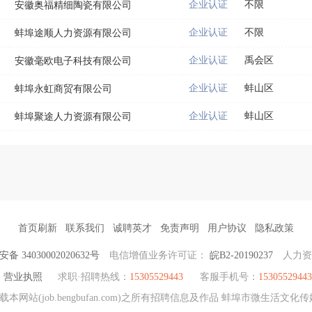
企业认证
不限
安徽奥福精细陶瓷有限公司
企业认证
不限
蚌埠途顺人力资源有限公司
企业认证
禹会区
安徽毫欧电子科技有限公司
企业认证
蚌山区
蚌埠永虹商贸有限公司
企业认证
蚌山区
蚌埠聚途人力资源有限公司
首页刷新
联系我们
诚聘英才
免责声明
用户协议
隐私政策
备 34030002020632号
电信增值业务许可证：
皖B2-20190237
人力
营业执照
求职·招聘热线：
15305529443
客服手机号：
15305529443
网站(job.bengbufan.com)之所有招聘信息及作品 蚌埠市微生活文化