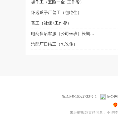
操作工（五险一金+工作餐）
怀远瓜子厂普工（包吃住）
普工（社保+工作餐）
电商售后客服（公司坐班）长期稳定
汽配厂日结工（包吃住）
皖ICP备16022733号-1
皖公网安
未经蚌埠范直聘同意，不得转载本