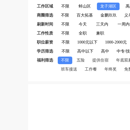
工作区域
不限
蚌山区
龙子湖区
禹
商圈筛选
不限
百大拓基
金鹏玖玖
义
刷新时间
不限
今天
三天内
一周内
工作性质
不限
全职
兼职
职位薪资
不限
1000元以下
1000-2000元
学历筛选
不限
高中以下
高中
中专/
福利筛选
不限
五险
提供住宿
年底双
班车接送
工作餐
年终奖
免