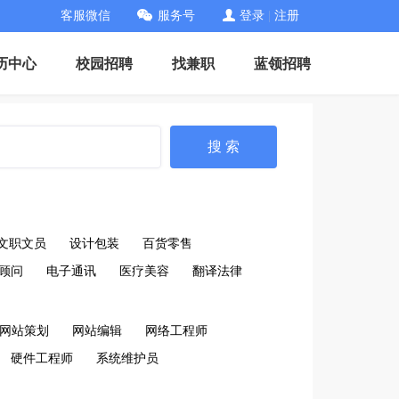
客服微信
服务号
登录
|
注册
历中心
校园招聘
找兼职
蓝领招聘
搜 索
文职文员
设计包装
百货零售
顾问
电子通讯
医疗美容
翻译法律
网站策划
网站编辑
网络工程师
硬件工程师
系统维护员