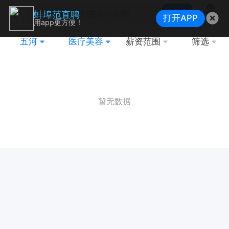
搜索
蚌埠范直聘
打开APP
地图
用app更方便！
五河
医疗美容
薪资范围
筛选
暂无数据