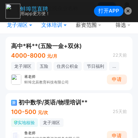
搜索
蚌埠范直聘
打开APP
地图
用app更方便！
龙子湖区
文体培训
薪资范围
筛选
高中*科**(五险一金+双休)
4000-8000
22天前
元/月
龙子湖区
五险
住房公积金
节日福利
...
蒋老师
申请
蚌埠北辰教育科技有限公司
初中数学/英语/物理培训**
兼
100-500
25天前
元/次
实地核验
龙子湖区
鲁老师
申请