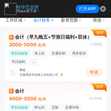
搜索
蚌埠范直聘
打开APP
地图
用app更方便！
工作区域
会计财务
薪资范围
筛选
急聘
会计（早九晚五+节假日福利+双休）
新
3000-5000
1小时前
元/月
实地核验
淮上区
交通补助
周末双休
节日福利
...
孙总
申请
安徽摩捷登电梯工程有限公司
急聘
会计
新
4000-5000
6小时前
元/月
实地核验
蚌山区
五险
交通补助