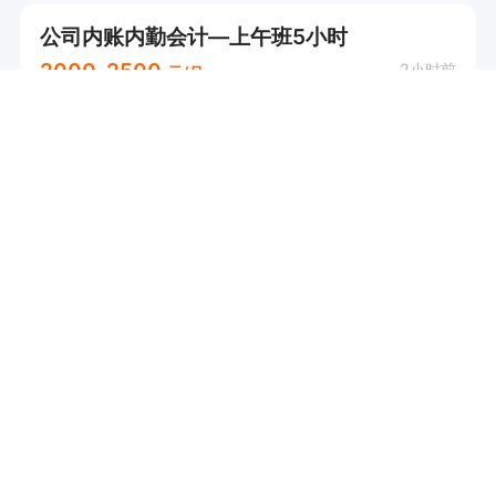
公司内账内勤会计—上午班5小时
2000-2500
2小时前
元/月
淮上区
节日福利
张敏
申请
蚌埠市淮上区敏云盛食品商行
秀因美电商财务（五险+周末双休）
4000-8000
4小时前
元/月
实地核验
蚌山区
五险
交通补助
加班补助
...
孟孟
申请
蚌埠秀因美贸易有限公司
代账公司会计（五险+双休）