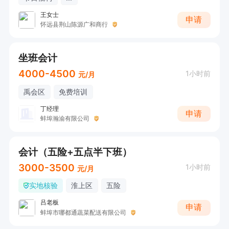
王女士
申请
怀远县荆山陈源广和商行
坐班会计
4000-4500
1小时前
元/月
禹会区
免费培训
丁经理
申请
蚌埠瀚渝有限公司
会计（五险+五点半下班）
3000-3500
1小时前
元/月
实地核验
淮上区
五险
吕老板
申请
蚌埠市哪都通蔬菜配送有限公司