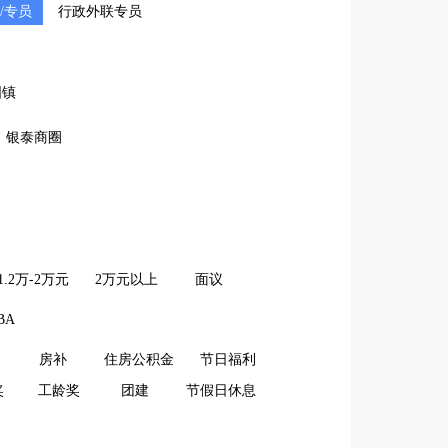
/专员
行政外联专员
固镇
银泰商圈
1.2万-2万元
2万元以上
面议
BA
房补
住房公积金
节日福利
奖
工龄奖
团建
节假日休息