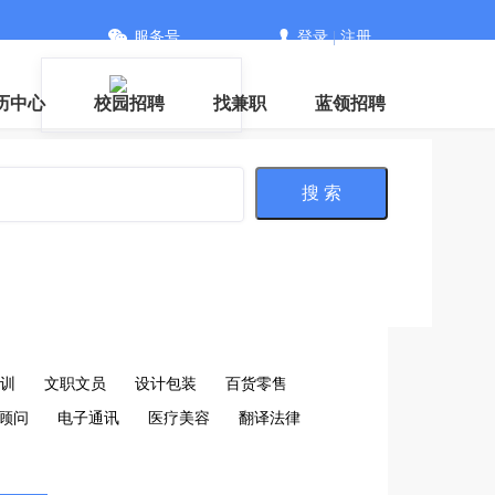
服务号
登录
|
注册
信
历中心
校园招聘
找兼职
蓝领招聘
搜 索
训
文职文员
设计包装
百货零售
顾问
电子通讯
医疗美容
翻译法律