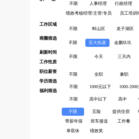
不限
人事经理
行政经理
绩效考核经理/主管/专员
员工培训
工作区域
不限
蚌山区
龙子湖区
商圈筛选
不限
百大拓基
金鹏玖玖
刷新时间
不限
今天
三天内
工作性质
职位薪资
不限
全职
兼职
学历筛选
不限
1000元以下
1000-200
福利筛选
不限
高中以下
高中
不限
五险
提供住宿
带薪年假
班车接送
工作餐
单双休
绩效奖