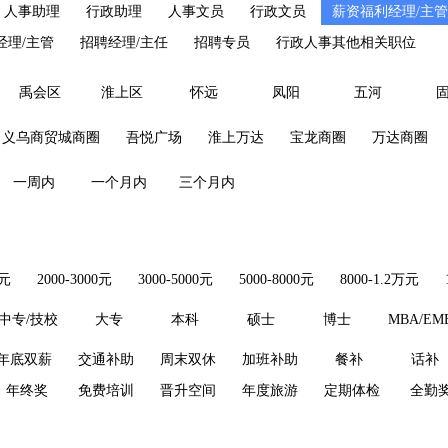
人事助理
行政助理
人事文员
行政文员
薪资福利经理/主管
经理/主管
招聘经理/主任
招聘专员
行政人事其他相关职位
禹会区
淮上区
怀远
凤阳
五河
义乌商贸城商圈
吾悦广场
淮上万达
宝龙商圈
万达商圈
一周内
一个月内
三个月内
0元
2000-3000元
3000-5000元
5000-8000元
8000-1.2万元
中专/技校
大专
本科
硕士
博士
MBA/EM
年底双薪
交通补助
周末双休
加班补助
餐补
话补
年终奖
免费培训
晋升空间
年度旅游
定期体检
全勤