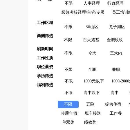
不限
人事经理
行政经理
绩效考核经理/主管/专员
员工培训
工作区域
不限
蚌山区
龙子湖区
商圈筛选
不限
百大拓基
金鹏玖玖
刷新时间
不限
今天
三天内
工作性质
职位薪资
不限
全职
兼职
学历筛选
不限
1000元以下
1000-200
福利筛选
不限
高中以下
高中
不限
五险
提供住宿
带薪年假
班车接送
工作餐
单双休
绩效奖