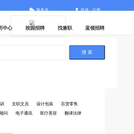
服务号
登录
|
注册
信
历中心
校园招聘
找兼职
蓝领招聘
搜 索
训
文职文员
设计包装
百货零售
顾问
电子通讯
医疗美容
翻译法律