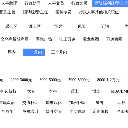
人事助理
行政助理
人事文员
行政文员
薪资福利经理/主管
经理/主管
招聘经理/主任
招聘专员
行政人事其他相关职位
禹会区
淮上区
怀远
凤阳
五河
义乌商贸城商圈
吾悦广场
淮上万达
宝龙商圈
万达商圈
一周内
一个月内
三个月内
0元
2000-3000元
3000-5000元
5000-8000元
8000-1.2万元
中专/技校
大专
本科
硕士
博士
MBA/EM
年底双薪
交通补助
周末双休
加班补助
餐补
话补
年终奖
免费培训
晋升空间
年度旅游
定期体检
全勤