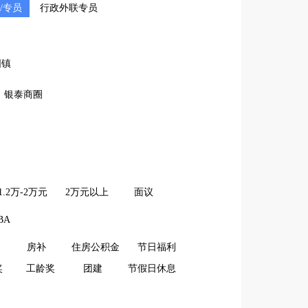
/专员
行政外联专员
固镇
银泰商圈
1.2万-2万元
2万元以上
面议
BA
房补
住房公积金
节日福利
奖
工龄奖
团建
节假日休息