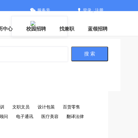
服务号
登录
|
注册
信
历中心
校园招聘
找兼职
蓝领招聘
搜 索
训
文职文员
设计包装
百货零售
顾问
电子通讯
医疗美容
翻译法律