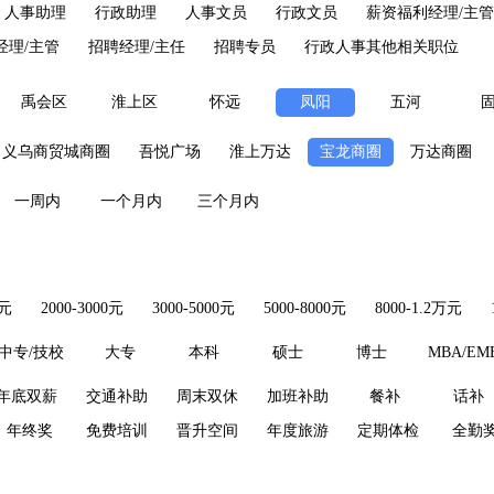
人事助理
行政助理
人事文员
行政文员
薪资福利经理/主管
经理/主管
招聘经理/主任
招聘专员
行政人事其他相关职位
禹会区
淮上区
怀远
凤阳
五河
义乌商贸城商圈
吾悦广场
淮上万达
宝龙商圈
万达商圈
一周内
一个月内
三个月内
0元
2000-3000元
3000-5000元
5000-8000元
8000-1.2万元
中专/技校
大专
本科
硕士
博士
MBA/EM
年底双薪
交通补助
周末双休
加班补助
餐补
话补
年终奖
免费培训
晋升空间
年度旅游
定期体检
全勤