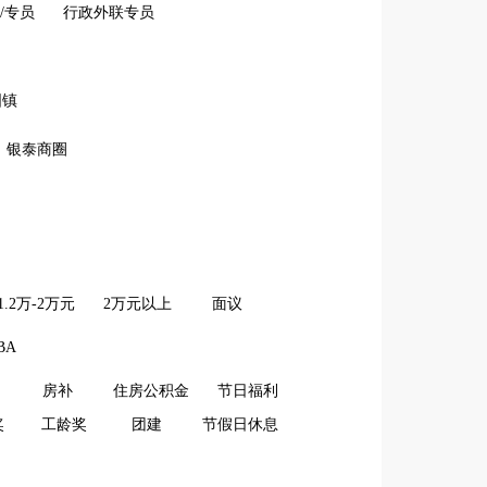
/专员
行政外联专员
固镇
银泰商圈
1.2万-2万元
2万元以上
面议
BA
房补
住房公积金
节日福利
奖
工龄奖
团建
节假日休息