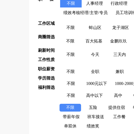
不限
人事经理
行政经理
绩效考核经理/主管/专员
员工培训
工作区域
不限
蚌山区
龙子湖区
商圈筛选
不限
百大拓基
金鹏玖玖
刷新时间
不限
今天
三天内
工作性质
职位薪资
不限
全职
兼职
学历筛选
不限
1000元以下
1000-200
福利筛选
不限
高中以下
高中
不限
五险
提供住宿
带薪年假
班车接送
工作餐
单双休
绩效奖