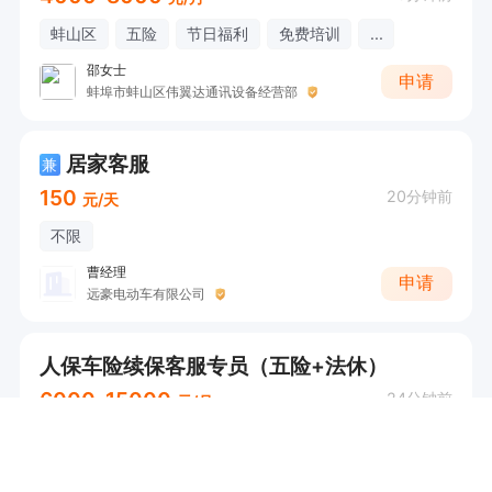
蚌山区
五险
节日福利
免费培训
...
邵女士
申请
蚌埠市蚌山区伟翼达通讯设备经营部
居家客服
兼
150
20分钟前
元/天
不限
曹经理
申请
远豪电动车有限公司
人保车险续保客服专员（五险+法休）
6000-15000
24分钟前
元/月
实地核验
禹会区
五险
节日福利
免费培训
...