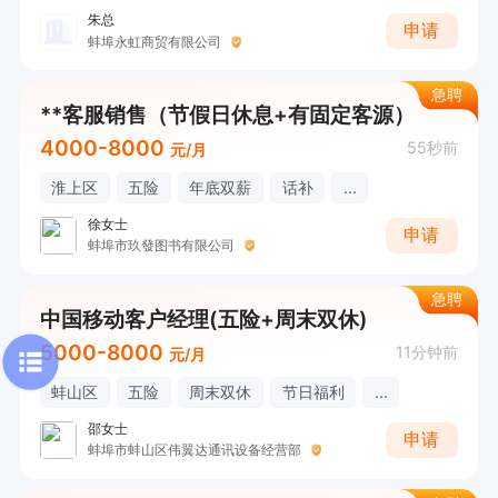
朱总
申请
蚌埠永虹商贸有限公司
急聘
**客服销售（节假日休息+有固定客源）
4000-8000
55秒前
元/月
淮上区
五险
年底双薪
话补
...
徐女士
申请
蚌埠市玖發图书有限公司
急聘
中国移动客户经理(五险+周末双休)
5000-8000
11分钟前
元/月
蚌山区
五险
周末双休
节日福利
...
邵女士
申请
蚌埠市蚌山区伟翼达通讯设备经营部