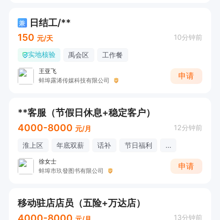
日结工/**
兼
150
10分钟前
元/天
实地核验
禹会区
工作餐
王亚飞
申请
蚌埠露浠传媒科技有限公司
**客服（节假日休息+稳定客户）
4000-8000
12分钟前
元/月
淮上区
年底双薪
话补
节日福利
...
徐女士
申请
蚌埠市玖發图书有限公司
移动驻店店员（五险+万达店）
4000-8000
13分钟前
元/月