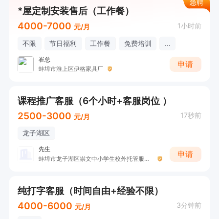
急聘
*屋定制安装售后（工作餐）
4000-7000
1小时前
元/月
不限
节日福利
工作餐
免费培训
...
崔总
申请
蚌埠市淮上区伊格家具厂
课程推广客服（6个小时+客服岗位 ）
2500-3000
17秒前
元/月
龙子湖区
先生
申请
蚌埠市龙子湖区祟文中小学生校外托管服务部
纯打字客服（时间自由+经验不限）
4000-6000
3分钟前
元/月