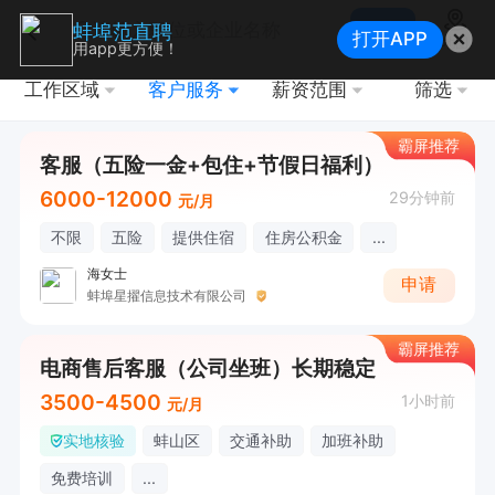
搜索
蚌埠范直聘
打开APP
地图
用app更方便！
工作区域
客户服务
薪资范围
筛选
霸屏推荐
客服（五险一金+包住+节假日福利）
6000-12000
29分钟前
元/月
不限
五险
提供住宿
住房公积金
...
海女士
申请
蚌埠星擢信息技术有限公司
霸屏推荐
电商售后客服（公司坐班）长期稳定
3500-4500
1小时前
元/月
实地核验
蚌山区
交通补助
加班补助
免费培训
...