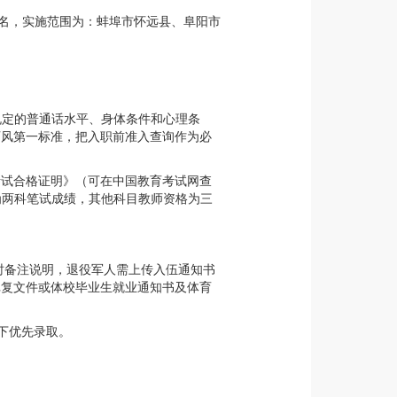
80名，实施范围为：蚌埠市怀远县、阜阳市
规定的普通话水平、身体条件和心理条
师风第一标准，把入职前准入查询作为必
考试合格证明》（可在中国教育考试网查
师资格为两科笔试成绩，其他科目教师资格为三
名时备注说明，退役军人需上传入伍通知书
批复文件或体校毕业生就业通知书及体育
下优先录取。