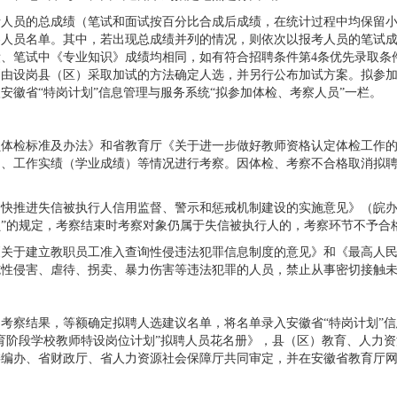
考人员的总成绩（笔试和面试按百分比合成后成绩，在统计过程中均保留
察人员名单。其中，若出现总成绩并列的情况，则依次以报考人员的笔试
、笔试中《专业知识》成绩均相同，如有符合招聘条件第4条优先录取条
由设岗县（区）采取加试的方法确定人选，并另行公布加试方案。拟参加
安徽省“特岗计划”信息管理与服务系统“拟参加体检、考察人员”一栏。
员体检标准及办法》和省教育厅《关于进一步做好教师资格认定体检工作
力、工作实绩（学业成绩）等情况进行考察。因体检、考察不合格取消拟
。
快推进失信被执行人信用监督、警示和惩戒机制建设的实施意见》（皖办发〔
”的规定，考察结束时考察对象仍属于失信被执行人的，考察环节不予合
关于建立教职员工准入查询性侵违法犯罪信息制度的意见》和《最高人民
施性侵害、虐待、拐卖、暴力伤害等违法犯罪的人员，禁止从事密切接触
考察结果，等额确定拟聘人选建议名单，将名单录入安徽省“特岗计划”信
教育阶段学校教师特设岗位计划”拟聘人员花名册》，县（区）教育、人力资
省财政厅、省人力资源社会保障厅共同审定，并在安徽省教育厅网站（http://