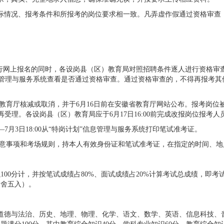
际情况、报考条件和所报考的岗位要求相一致。凡弄虚作假通过资格审查
报考人员进行网上报名的同时，各设岗县（区）教育局对照招聘条件逐人进行资格审查
划”信息管理与服务系统查看是否通过资格审查。通过资格审查的，不得再报
省教育厅核减或取消，并于6月16日前在安徽省教育厅网站公布。报考岗
逾期不再受理。各设岗县（区）教育局应于6月17日16:00前完成改报岗位报考
0—7月3日18:00从“特岗计划”信息管理与服务系统打印笔试准考证。
注意事项和考场规则，持本人有效身份证和笔试准考证，在指定的时间、地
0分计，并按笔试成绩占80%、面试成绩占20%计算考试总成绩，即考试总
四舍五入）。
道德与法治、历史、地理、物理、化学、语文、数学、英语、信息科技、