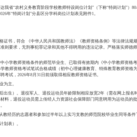
下达我省“农村义务教育阶段学校教师特设岗位计划”（下称“特岗计划”）
026年“特岗计划”分县区分学科岗位计划表见附件1。
资格证书，符合 《中华人民共和国教师法》《教师资格条例》等法律法规
项准则要求，无刑事犯罪记录和其他不得聘用的违法记录。严格落实师德
得中小学教师资格条件的师范毕业生、已取得有效期内《中小学教师资格
.edu.cn）或中小学教师资格考试笔试合格成绩（初中心理健康教育、特殊教育教
考试，2026年8月31日前须取得相应教师资格证书。
专业为主。
8日及以后出生）。退役军人、退役运动员年龄限制相应放宽2年（需在网上报
关材料，退役运动员需上传经人力资源社会保障部门同意聘用为运动员的
）。
、有从教经历的志愿者和参加过半年以上实习支教的师范院校毕业生同等条件
位计划表）。