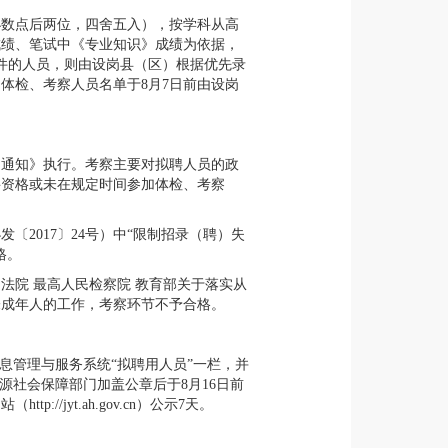
小数点后两位，四舍五入），按学科从高
成绩、笔试中《专业知识》成绩为依据，
件的人员，则由设岗县（区）根据优先录
体检、考察人员名单于8月7日前由设岗
的通知》执行。考察主要对拟聘人员的政
聘资格或未在规定时间参加体检、考察
2017〕24号）中“限制招录（聘）失
格。
法院 最高人民检察院 教育部关于落实从
未成年人的工作，考察环节不予合格。
息管理与服务系统“拟聘用人员”一栏，并
源社会保障部门加盖公章后于8月16日前
jyt.ah.gov.cn）公示7天。