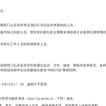
；
业生；
保障部门认定具有考试违纪行为且在停考期内的人员；
曾被开除公职的人员、受到党纪政纪处分期限未满或者正在接受纪律审查
事业单位工作人员的其他情形人员。
保障部门以及各高等学校通过会议、文件、媒体、网络等多种形式、多种
和鼓励高校毕业生积极报名参加“特岗计划”教师招聘。
—6月12日17：00，逾期不予受理。
务系统（https://tg.ahzsks.cn，下同）报名。
求，真实、完整地录入信息，确保准确无误，并按要求上传相应资料。