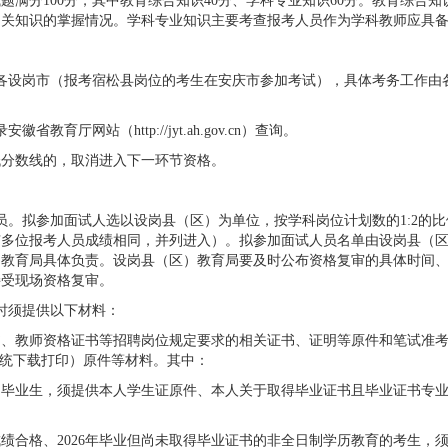
题满分100分，其中教育综合知识40分、学科专业知识60分。教育综合
相关知识的掌握情况。学科专业知识主要考查报考人员作为学科教师应具
。
各设岗市（报考宿松县岗位的考生在安庆市参加考试），具体考务工作由
育厅网站（http://jyt.ah.gov.cn）查询。
低分数线的，取消进入下一环节资格。
员。拟参加面试人选以设岗县（区）为单位，按学科岗位计划数的1:2的
多位报考人员成绩相同，并列进入）。拟参加面试人员名单由设岗县（区）
）教育局具体负责。设岗县（区）教育局要及时公布资格复审的具体时间
接受现场资格复审。
时须提供以下材料：
、教师资格证书等招聘岗位规定要求的相关证书、证明等原件和笔试准考证、
系统下载打印）原件等材料。其中：
应届毕业生，须提供本人学生证原件、本人关于取得毕业证书且毕业证书专
绩合格、2026年毕业但尚未取得毕业证书的非全日制学历教育的考生，