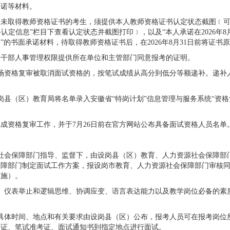
承诺等材料。
但尚未取得教师资格证书的考生，须提供本人教师资格证书认定状态截图﹝
cn），在“教师资格认定信息”栏目下查看认定状态并截图打印﹞，以及“本人承诺在20
的书面承诺材料，待取得教师资格证书后，在2026年8月31日前将证书
按干部人事管理权限提供所在单位和主管部门同意报考的证明。
场资格复审被取消面试资格的，按笔试成绩从高分到低分等额递补。递补
岗县（区）教育局将名单录入安徽省“特岗计划”信息管理与服务系统“资
完成资格复审工作，并于7月26日前在官方网站公布具备面试资格人员名单
社会保障部门指导、监督下，由设岗县（区）教育、人力资源社会保障部
保障部门制定面试工作方案，报设岗市教育、人力资源社会保障部门审核
实施）。
、仪表举止和逻辑思维、协调应变、语言表达能力以及教学岗位必备的素质
的具体时间、地点和有关要求由设岗县（区）公布，报考人员可在报考岗位
份证、笔试准考证、面试通知书到指定地点进行面试。