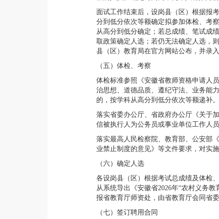
面试工作结束后，设岗县（区）根据报
分到低分依次等额确定拟参加体检、考
从高分到低分确定；若总成绩、笔试成绩
取政策确定人选；若仍无法确定人选，则
县（区）教育局在官方网站公布，并录入
（五）体检、考察
体检标准参照《安徽省教师资格申请人
治思想、道德品质、遵纪守法、业务能
的，按学科从高分到低分依次等额递补
落实省委办公厅、省政府办公厅《关于加
信被执行人为公务员或事业单位工作人员
落实最高人民检察院、教育部、公安部《
业禁止制度的意见》等文件要求，对实
（六）确定人选
各设岗县（区）根据考试总成绩及体检、
从系统导出《安徽省2026年“农村义务
报省教育厅师资处，由省教育厅会同省委编办、
（七）签订聘用合同