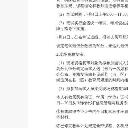
育、特殊教育等科目进行命题。每科目试
教育法规、课程理论和教师道德修养等
（2）笔试时间：7月4日上午9:00—11:30
（3）笔试实行全省统一考试。考点设在
障厅指导下实施。
7月14日，公布笔试成绩。报考人员可登录安徽省教
设定笔试最低分数线为50分，未达到最
2.现场资格复审。
（1）现场资格复审对象为拟参加面试人
高分到低分确定面试人选（最后一名如有
会公布。资格复审由各设岗县（市、区
岗位所在县（区）教育局规定的时间内
（2）拟参加面试人员接受现场资格复审
本人有效居民身份证、学历（学位）证书
日—20日从“特岗计划”信息管理与服务
①暂未取得毕业证书的全日制2026年
等材料。
②已修完教学计划规定全部课程、各科成