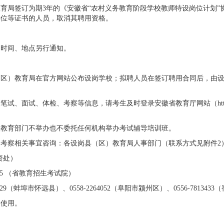
局签订为期3年的《安徽省“农村义务教育阶段学校教师特设岗位计划”协议书
学位等证书的人员，取消其聘用资格。
训时间、地点另行通知。
（区）教育局在官方网站公布设岗学校；拟聘人员在签订聘用合同后，由
试、面试、体检、考察等信息，请考生及时登录安徽省教育厅网站（http://jy
级教育部门不举办也不委托任何机构举办考试辅导培训班。
考察相关事宜咨询：各设岗县（区）教育局人事部门（联系方式见附件2
师资处）
935 （省教育招生考试院）
9（蚌埠市怀远县）、0558-2264052（阜阳市颍州区）、0556-7813433
间使用。