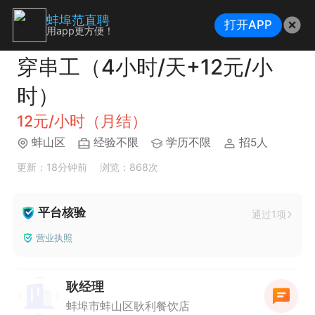
蚌埠范直聘
打开APP
用app更方便！
穿串工（4小时/天+12元/小
时）
12元/小时（月结）
蚌山区
经验不限
学历不限
招5人
更新：18分钟前
浏览：868次
平台核验
通过1项
营业执照
耿经理
蚌埠市蚌山区耿利餐饮店