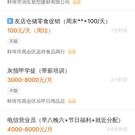
蚌埠市润生新型建材有限公司
认证
友店仓储零食促销（周末**+100/天）
兼
100元/天（周结）
1分钟前
不限
蚌埠市禹会区远祥食品商行
认证
灰指甲学徒（带薪培训）
3000-8000元/月
2小时前
不限
蚌埠市禹会区乐甲日用品店
认证
电信营业员（早八晚六+节日福利+就近分配）
4000-6000元/月
44分钟前