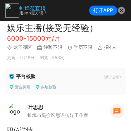
蚌埠范直聘
打开APP
用app更方便！
娱乐主播(接受无经验）
6000-15000元/月
龙子湖区
经验不限
学历不限
招4人
更新：7月18日
浏览：556次
平台核验
通过2项
营业执照
实地核验
叶思思
蚌埠市禹会区思语传媒工作室
职位详情