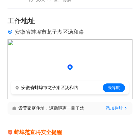
肯干

3、热爱直播行业，敢于出镜，愿意学习提升自己

工作地址
安徽省蚌埠市龙子湖区汤和路
有意向者请直接投递简历并电话联系，联系我时，请
说是在蚌埠范直聘上看到的，谢谢！
安徽省蚌埠市龙子湖区汤和路
去导航
设置家庭住址，通勤距离一目了然
添加住址
蚌埠范直聘安全提醒