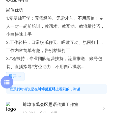
岗位优势

1.零基础可学：无需经验、无需才艺、不用颜值！专
人一对一岗前培训，教话术、教互动、教流量技巧，
小白快速上手

2.工作轻松：日常娱乐聊天、唱歌互动、氛围打卡，
工作内容简单有趣，告别枯燥打工

3.*程扶持：专业团队运营扶持，流量推送、账号包
装、直播指导*方位助力，不用自己摸索

4.环境优质：正规靠谱平台，绿色直播氛围，无低俗
展开
要求，安*稳定有保障

联系我时请说是在
蚌埠范直聘
上看到的，谢谢！
【任职要求】

1、应届生、转行小白优先

蚌埠市禹会区思语传媒工作室
2、性格开朗健谈，乐于沟通互动，态度认真、稳定
10-30人
广告、会展