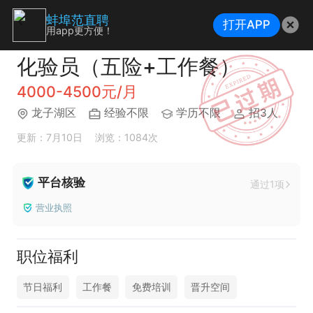
蚌埠范直聘
打开APP
用app更方便！
化验员（五险+工作餐）
4000-4500元/月
龙子湖区
经验不限
学历不限
招3人
更新：7月10日
浏览：1084次
平台核验
通过1项
营业执照
职位福利
节日福利
工作餐
免费培训
晋升空间