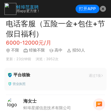
蚌埠范直聘
打开APP
用app更方便！
电话客服（五险一金+包住+节
假日福利）
6000-12000元/月
不限
经验不限
高中
招50人
更新：23分钟前
浏览：3952次
平台核验
通过1项
营业执照
海女士
蚌埠星擢信息技术有限公司