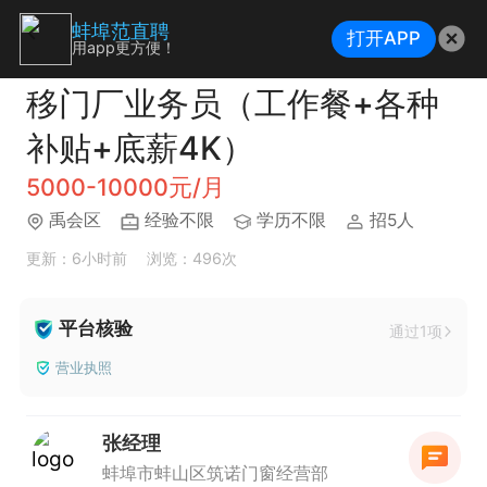
蚌埠范直聘
打开APP
用app更方便！
移门厂业务员（工作餐+各种
补贴+底薪4K）
5000-10000元/月
禹会区
经验不限
学历不限
招5人
更新：6小时前
浏览：496次
平台核验
通过1项
营业执照
张经理
蚌埠市蚌山区筑诺门窗经营部