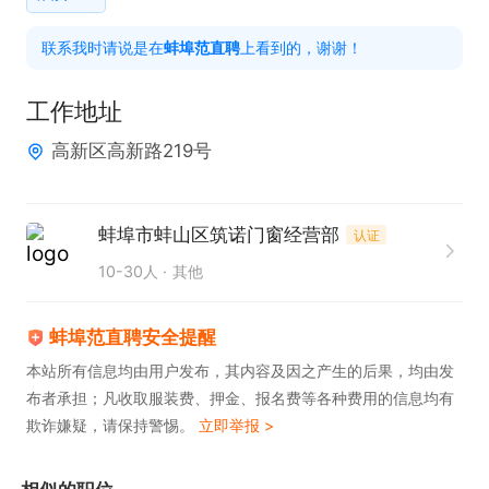
联系我时请说是在
蚌埠范直聘
上看到的，谢谢！
感兴趣的直接电话联系，请说蚌埠范直聘上看到的，
谢谢
工作地址
高新区高新路219号
蚌埠市蚌山区筑诺门窗经营部
认证
10-30人
其他
蚌埠范直聘安全提醒
本站所有信息均由用户发布，其内容及因之产生的后果，均由发
布者承担；凡收取服装费、押金、报名费等各种费用的信息均有
欺诈嫌疑，请保持警惕。
立即举报 >