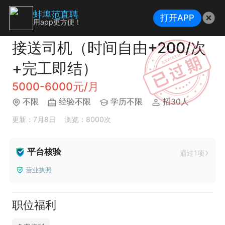
蚌埠范直聘
打开APP
用app更方便！
接送司机（时间自由+200/次
+完工即结）
5000-6000元/月
不限
经验不限
学历不限
招30人
更新：7月8日
浏览：8000次
平台核验
通过1项
营业执照
职位福利