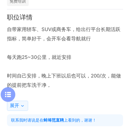
免费培训
职位详情
自带家用轿车、SUV或商务车，给出行平台长期活跃
指标，简单好干，会开车会看导航就行

每天跑25~30公里，就近安排

时间自己安排，晚上下班以后也可以，200/次，能做
的提前把车洗干净，

需要车龄小于8年，没有酒驾醉驾违法犯罪记录，驾
展开
证3年以上

联系我时请说是在
蚌埠范直聘
上看到的，谢谢！