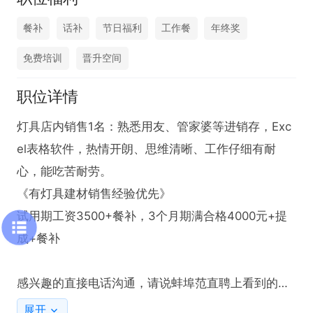
餐补
话补
节日福利
工作餐
年终奖
免费培训
晋升空间
职位详情
灯具店内销售1名：熟悉用友、管家婆等进销存，Exc
el表格软件，热情开朗、思维清晰、工作仔细有耐
心，能吃苦耐劳。

《有灯具建材销售经验优先》

试用期工资3500+餐补，3个月期满合格4000元+提
成+餐补

感兴趣的直接电话沟通，请说蚌埠范直聘上看到的，
谢谢
展开