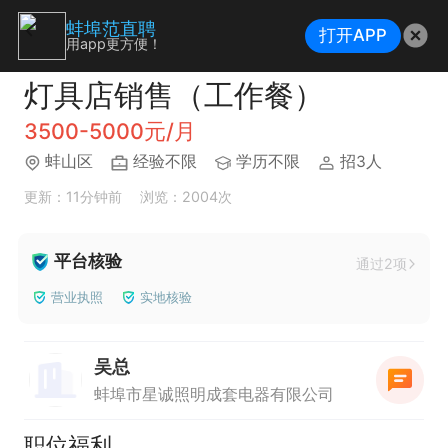
蚌埠范直聘
打开APP
用app更方便！
灯具店销售（工作餐）
3500-5000元/月
蚌山区
经验不限
学历不限
招3人
更新：11分钟前
浏览：2004次
平台核验
通过2项
营业执照
实地核验
吴总
蚌埠市星诚照明成套电器有限公司
职位福利