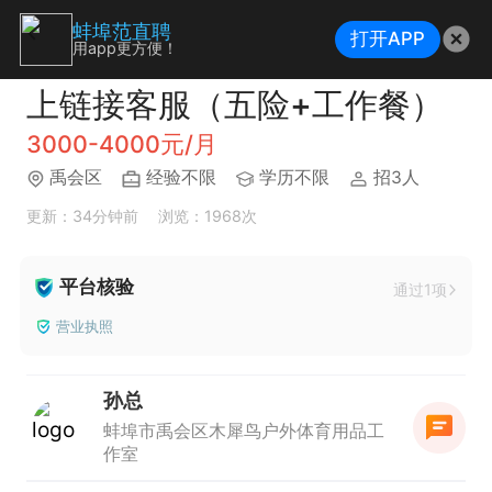
蚌埠范直聘
打开APP
用app更方便！
上链接客服（五险+工作餐）
3000-4000元/月
禹会区
经验不限
学历不限
招3人
更新：34分钟前
浏览：1968次
平台核验
通过1项
营业执照
孙总
蚌埠市禹会区木犀鸟户外体育用品工
作室