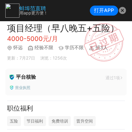
蚌埠范直聘
打开APP
用app更方便！
项目经理（早八晚五+五险）
4000-5000元/月
怀远
经验不限
学历不限
招3人
更新：7月27日
浏览：1256次
平台核验
通过1项
营业执照
职位福利
五险
节日福利
免费培训
晋升空间