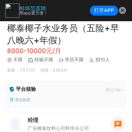
蚌埠范直聘
打开APP
用app更方便！
椰泰椰子水业务员（五险+早
八晚六+年假）
8000-10000元/月
不限
经验不限
学历不限
招10人
更新：7月27日
浏览：2363次
平台核验
通过1项
营业执照
经理
广东椰泰饮料公司蚌埠分公司