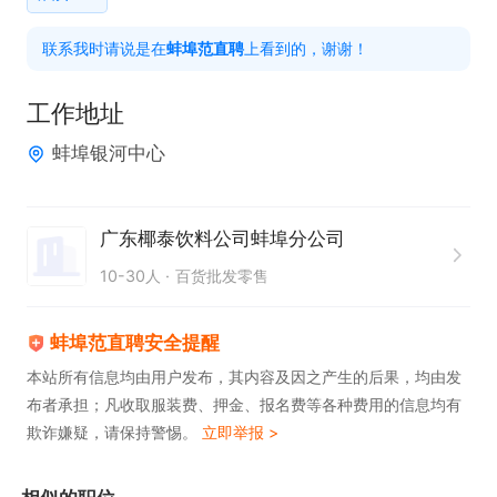
 3.有良好的沟通能力； 

联系我时请说是在
蚌埠范直聘
上看到的，谢谢！
 4.对工作有热诚，吃苦耐劳，勇于挑战，有责任心；

工作地址
工作时间：8.00-18.00（午休2小时）

蚌埠银河中心
投递后直接电话联系  联系时直接说在蚌埠范直聘看
到的 谢谢
广东椰泰饮料公司蚌埠分公司
10-30人
百货批发零售
蚌埠范直聘安全提醒
本站所有信息均由用户发布，其内容及因之产生的后果，均由发
布者承担；凡收取服装费、押金、报名费等各种费用的信息均有
欺诈嫌疑，请保持警惕。
立即举报 >