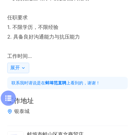
任职要求

1. 不限学历，不限经验

2. 具备良好沟通能力与抗压能力

工作时间

8.30-6.30，午休两小时，每天工作8小时
展开
联系我时请说是在
蚌埠范直聘
上看到的，谢谢！
工作地址
银泰城
蚌埠市蚌山区嘉文商贸店