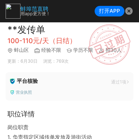
蚌埠范直聘
打开APP
用app更方便！
**发传单
100-110元/天（日结）
蚌山区
经验不限
学历不限
招30人
更新：6月30日
浏览：769次
平台核验
通过1项
营业执照
职位详情
岗位职责

1. 负责指定区域传单发放及游街活动
