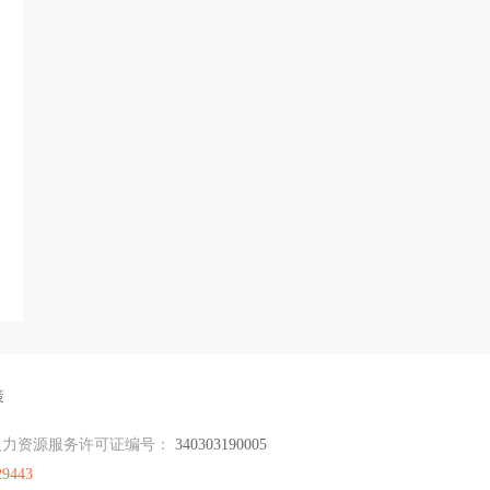
策
人力资源服务许可证编号：
340303190005
29443