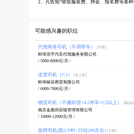
2、凡告知“收取服装费、押金、报名费等各
可能感兴趣的职位
代驾商务司机（不用带车）
[不限]
蚌埠浩宇汽车代驾服务有限公司
/ 5000-8000元/月 /
送货司机（C1）
[淮上区]
蚌埠铭谷商贸有限公司
/ 6000-7000元/月 /
物流司机（不搬卸货+4.2米车+C2以上）
[禹会区
南京金惠供应链管理有限公司
/ 10000-12000元/月 /
急聘司机(跑2小时+日结200左右)
[不限]