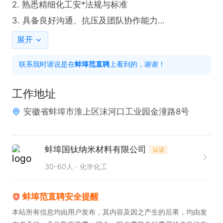
2. 熟悉精细化工安*法规与标准

3. 具备良好沟通、抗压及团队协作能力

4. 有化工行业安*管理经验者

展开
联系我时请说是在蚌埠范直聘上看到的，谢谢！
联系我时请说是在
蚌埠范直聘
上看到的，谢谢！
工作地址
安徽省蚌埠市淮上区沫河口工业园金潼路8号
蚌埠国钛纳米材料有限公司
认证
30-60人
化学化工
蚌埠范直聘安全提醒
本站所有信息均由用户发布，其内容及因之产生的后果，均由发