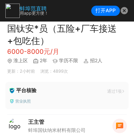
蚌埠范直聘
打开APP
用app更方便！
国钛安*员（五险+厂车接送
+包吃住）
6000-8000元/月
淮上区
2年
学历不限
招2人
更新：2小时前
浏览：4899次
平台核验
通过1项
营业执照
王主管
蚌埠国钛纳米材料有限公司