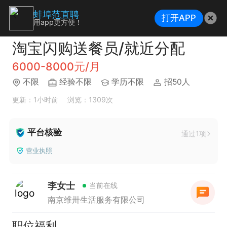
蚌埠范直聘
打开APP
用app更方便！
淘宝闪购送餐员/就近分配
6000-8000元/月
不限
经验不限
学历不限
招50人
更新：1小时前
浏览：1309次
平台核验
通过1项
营业执照
李女士
当前在线
南京维卅生活服务有限公司
职位福利