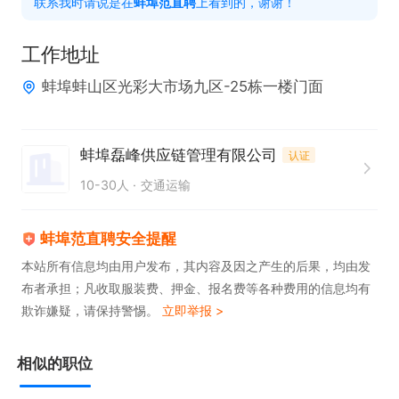
联系我时请说是在
蚌埠范直聘
上看到的，谢谢！
有意向请点击>申请职位>电话图标，联系时请说是在
工作地址
蚌埠范直聘看到的！
蚌埠蚌山区光彩大市场九区-25栋一楼门面
蚌埠磊峰供应链管理有限公司
认证
10-30人
交通运输
蚌埠范直聘安全提醒
本站所有信息均由用户发布，其内容及因之产生的后果，均由发
布者承担；凡收取服装费、押金、报名费等各种费用的信息均有
欺诈嫌疑，请保持警惕。
立即举报 >
相似的职位