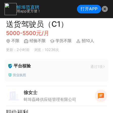
蚌埠范直聘
打开APP
用app更方便！
送货驾驶员（C1）
5000-5500元/月
不限
经验不限
学历不限
招10人
更新：2小时前
浏览：10236次
平台核验
通过1项
营业执照
徐女士
蚌埠磊峰供应链管理有限公司
职位福利