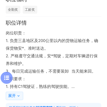
全勤奖
工龄奖
职位详情
岗位职责：

1. 负责三县地区及200公里以内的货物运输任务，确
保货物安*、准时送达。

2. 严格遵守交通法规，安*驾驶，定期对车辆进行保
养和维护。

3.  每日完成运输任务，不需要装卸  当天能来回。

任职要求：

1. 持有C1驾驶证，熟练的驾驶技能。

2. 具备良好的安*意识。

展开
3. 能够适应长途运输工作，吃苦耐劳，责任心强。
