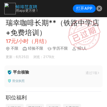
蚌埠范直聘
打开APP
用app更方便！
瑞幸咖啡长期**（铁路中学店
+免费培训）
17元/小时（月结）
不限
经验不限
学历不限
招1人
更新：6月25日
浏览：2179次
平台核验
通过1项
营业执照
职位福利