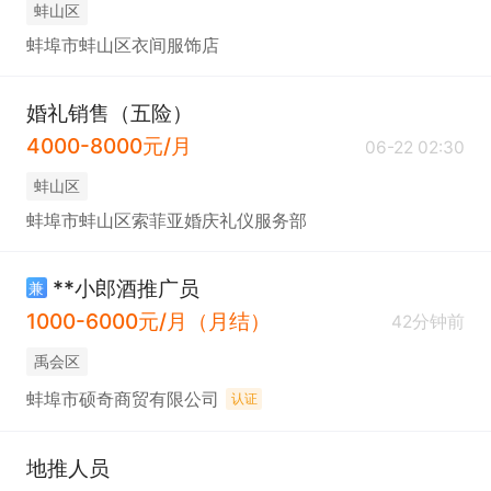
蚌山区
蚌埠市蚌山区衣间服饰店
婚礼销售（五险）
4000-8000元/月
06-22 02:30
蚌山区
蚌埠市蚌山区索菲亚婚庆礼仪服务部
**小郎酒推广员
兼
1000-6000元/月（月结）
42分钟前
禹会区
蚌埠市硕奇商贸有限公司
认证
地推人员