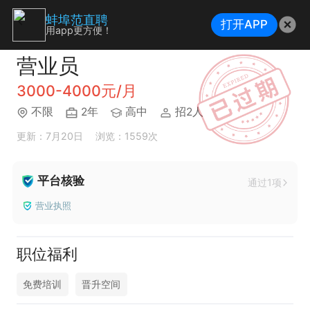
蚌埠范直聘
打开APP
用app更方便！
营业员
3000-4000元/月
不限
2年
高中
招2人
更新：7月20日
浏览：1559次
平台核验
通过1项
营业执照
职位福利
免费培训
晋升空间