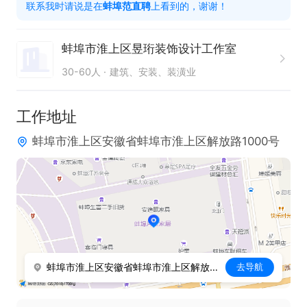
联系我时请说是在
蚌埠范直聘
上看到的，谢谢！
每月团建及各类员工福利活动；

感兴趣的直接电话沟通，请说蚌埠范直聘上看到的，
蚌埠市淮上区昱珩装饰设计工作室
谢谢
30-60人
建筑、安装、装潢业
工作地址
蚌埠市淮上区安徽省蚌埠市淮上区解放路1000号
蚌埠市淮上区安徽省蚌埠市淮上区解放路1000号
去导航