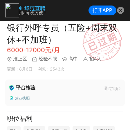
蚌埠范直聘
打开APP
用app更方便！
银行外呼专员（五险+周末双
休+不加班）
6000-12000元/月
淮上区
经验不限
高中
招4人
更新：8月6日
浏览：2543次
平台核验
通过1项
营业执照
职位福利