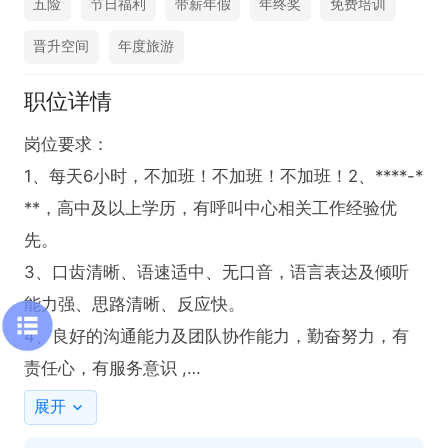
五险
节日福利
带薪年假
年终奖
免费培训
晋升空间
年度旅游
职位详情
岗位要求：

1、每天6小时，不加班！不加班！不加班！2、****-*
**，高中及以上学历，有呼叫中心相关工作经验优
先。

3、口齿清晰、语速适中、无口音，语言表达及倾听
能力强、思路清晰、反应快。

4、良好的沟通能力及团队协作能力，勤奋努力，有
责任心，有服务意识 ,

薪资福利：

展开
各种福利早九晚五双休，节假日休息，无责底薪；
