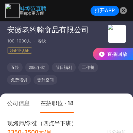
蚌埠范直聘
打开APP
用app更方便！
安徽老约翰食品有限公司
100-1000人
餐饮
企业认证
直播回放
五险
加班补助
节日福利
工作餐
免费培训
晋升空间
公司信息
在招职位 · 18
现烤师/学徒（四点半下班）
2350-3500元/月
13分钟前