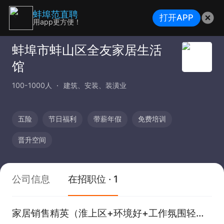
蚌埠范直聘
打开APP
用app更方便！
蚌埠市蚌山区全友家居生活
馆
100-1000人
建筑、安装、装潢业
五险
节日福利
带薪年假
免费培训
晋升空间
公司信息
在招职位 · 1
家居销售精英（淮上区+环境好+工作氛围轻松活跃）