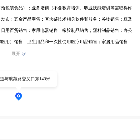
售预包装食品）；业务培训（不含教育培训、职业技能培训等需取得许
告发布；五金产品零售；区块链技术相关软件和服务；谷物销售；豆及
；日用百货销售；家用电器销售；橡胶制品销售；塑料制品销售；办公
非医用）销售；卫生用品和一次性使用医疗用品销售；家居用品销售；
母婴用品销售；钟表销售；家具销售；日用玻璃制品销售；办公设备耗
展开
品销售；日用杂品销售；办公用品销售；刀具销售；食品销售（仅销售
法经营法律法规非禁止或限制的项目）许可项目：旅游业务；食品销售
道与航苑路交叉口东140米
展经营活动，具体经营项目以相关部门批准文件或许可证件为准）