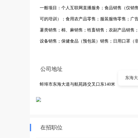
一般项目：个人互联网直播服务；食品销售（仅销
可的培训）；食用农产品零售；服装服饰零售；广
薯类销售；棉、麻销售；牲畜销售；农副产品销售
设备销售；保健食品（预包装）销售；日用口罩（
针纺织品销售；个人卫生用品销售；日用品销售；
材销售；玩具销售；卫生陶瓷制品销售；日用木制
公司地址
预包装食品，不含酒）（除许可业务外，可自主依
东海大
蚌埠市东海大道与航苑路交叉口东140米
（依法须经批准的项目，经相关部门批准后方可开
在招职位